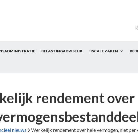
K
RISADMINISTRATIE
BELASTINGADVISEUR
FISCALE ZAKEN
BED
elijk rendement over 
vermogensbestanddee
ncieel nieuws
Werkelijk rendement over hele vermogen, niet pe