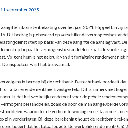
p
11 september 2025
aangifte inkomstenbelasting over het jaar 2021. Hij geeft in zijn 
616. Dit bedrag is gebaseerd op verschillende vermogensbestandde
lastingdienst stelt op basis van deze aangifte de aanslag vast. D
dement op bepaalde vermogensbestanddelen, zoals de vorderingen, 
st. Volgens hem is het gebruik van dit forfaitaire rendement niet i
 De inspecteur wijst het bezwaar af.
vervolgens in beroep bij de rechtbank. De rechtbank oordeelt dat
t forfaitaire rendement heeft vastgesteld. Dit is immers niet hog
nadrukt dat het werkelijk rendement voor de gehele rendementsgr
e vermogensbestanddelen, zoals de door de man aangevoerde vord
tanddelen, waaronder de verhuurde woning en de daarmee samenh
op zijn vorderingen. Bij deze berekening houdt de rechtbank reke
concludeert dat het totaal opgetelde werkelijk rendement (€ 52.61