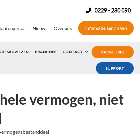
0229 - 280 090
Informatie aanvragen
lantenportaal
Nieuws
Over ons
RIJFSADVIEZEN
BRANCHES
CONTACT
VACATURES
SUPPORT
hele vermogen, niet
l
r vermogensbestanddeel