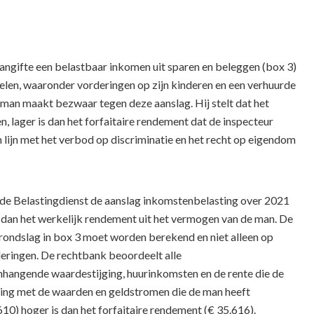
aangifte een belastbaar inkomen uit sparen en beleggen (box 3)
len, waaronder vorderingen op zijn kinderen en een verhuurde
e man maakt bezwaar tegen deze aanslag. Hij stelt dat het
lager is dan het forfaitaire rendement dat de inspecteur
n lijn met het verbod op discriminatie en het recht op eigendom
 de Belastingdienst de aanslag inkomstenbelasting over 2021
er dan het werkelijk rendement uit het vermogen van de man. De
ondslag in box 3 moet worden berekend en niet alleen op
eringen. De rechtbank beoordeelt alle
angende waardestijging, huurinkomsten en de rente die de
ning met de waarden en geldstromen die de man heeft
0) hoger is dan het forfaitaire rendement (€ 35.616).