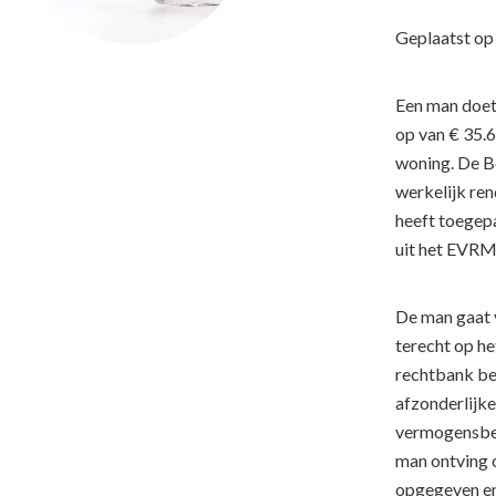
Geplaatst o
Een man doet 
op van € 35.
woning. De Be
werkelijk ren
heeft toegepa
uit het EVRM.
De man gaat 
terecht op he
rechtbank be
afzonderlijk
vermogensbes
man ontving 
opgegeven en 