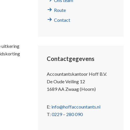
Ons team
Route
Contact
 uitkering
idskorting
Contactgegevens
Accountantskantoor Hoff B.V.
De Oude Veiling 12
1689 AA Zwaag (Hoorn)
E:
info@hoffaccountants.nl
T:
0229 – 280 090