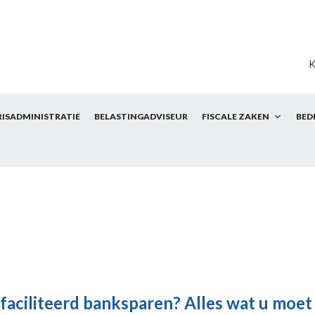
K
RISADMINISTRATIE
BELASTINGADVISEUR
FISCALE ZAKEN
BED
gefaciliteerd banksparen? Alles wat u moe