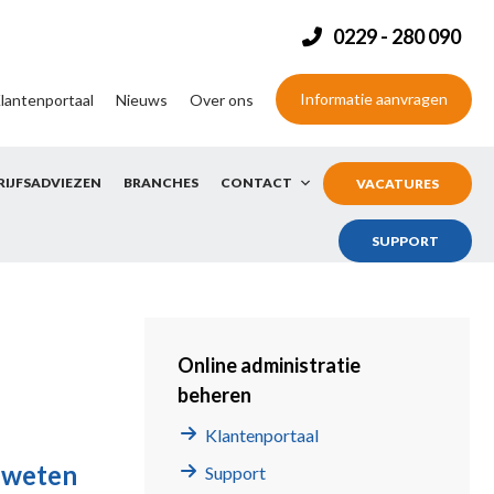
0229 - 280 090
Informatie aanvragen
lantenportaal
Nieuws
Over ons
RIJFSADVIEZEN
BRANCHES
CONTACT
VACATURES
SUPPORT
Online administratie
beheren
Klantenportaal
t weten
Support