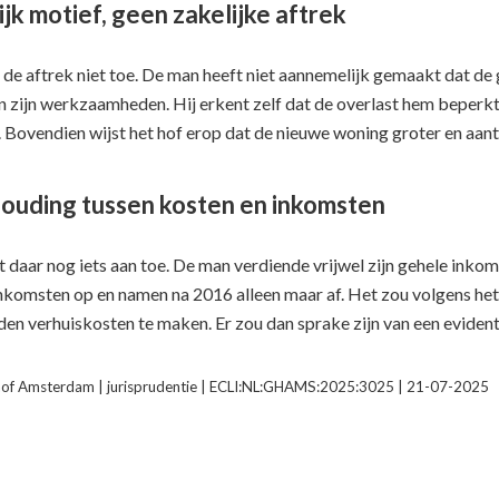
jk motief, geen zakelijke aftrek
 de aftrek niet toe. De man heeft niet aannemelijk gemaakt dat d
n zijn werkzaamheden. Hij erkent zelf dat de overlast hem beperkte 
Bovendien wijst het hof erop dat de nieuwe woning groter en aantr
uding tussen kosten en inkomsten
 daar nog iets aan toe. De man verdiende vrijwel zijn gehele inkome
nkomsten op en namen na 2016 alleen maar af. Het zou volgens het 
n verhuiskosten te maken. Er zou dan sprake zijn van een evident
of Amsterdam | jurisprudentie | ECLI:NL:GHAMS:2025:3025 | 21-07-2025
f