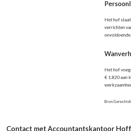
Persoonli
Het hof staat
verrichten va
onvoldoende. 
Wanverho
Het hof voegt
€ 1.820 aan i
werkzaamhede
Bron:Gerechtsh
Contact met Accountantskantoor Hof