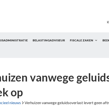
K
RISADMINISTRATIE
BELASTINGADVISEUR
FISCALE ZAKEN
BED
uizen vanwege geluids
ek op
ncieel nieuws
Verhuizen vanwege geluidsoverlast levert geen aft