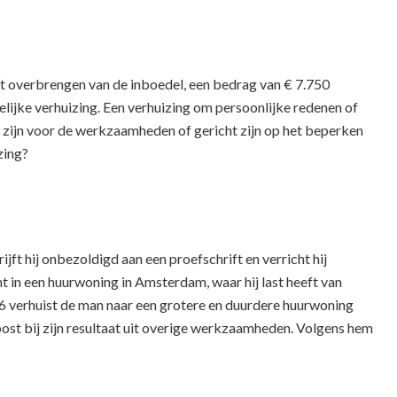
et overbrengen van de inboedel, een bedrag van € 7.750
kelijke verhuizing. Een verhuizing om persoonlijke redenen of
k zijn voor de werkzaamheden of gericht zijn op het beperken
zing?
jft hij onbezoldigd aan een proefschrift en verricht hij
 in een huurwoning in Amsterdam, waar hij last heeft van
16 verhuist de man naar een grotere en duurdere huurwoning
ekpost bij zijn resultaat uit overige werkzaamheden. Volgens hem