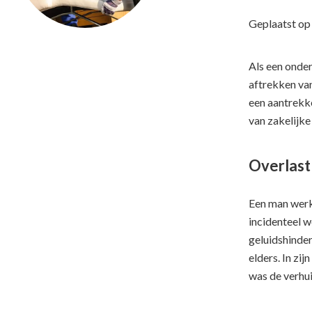
Geplaatst o
Als een onder
aftrekken van
een aantrekke
van zakelijke
Overlast
Een man werkt
incidenteel w
geluidshinder
elders. In zi
was de verhu