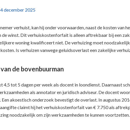
p
4 december 2025
nemer verhuist, kan hij onder voorwaarden, naast de kosten van h
 de winst. Dit verhuiskostenforfait is alleen aftrekbaar bij een za
lijkere woning kwalificeert niet. De verhuizing moet noodzakelij
 kosten. Is verhuizen vanwege geluidsoverlast een zakelijke verhui
 van de bovenbuurman
 4,5 tot 5 dagen per week als docent in loondienst. Daarnaast schri
erkzaamheden als annotator en juridisch adviseur. De docent woont
. Een akoestisch onderzoek bevestigt de overlast. In augustus 20
jn aangifte claimt hij het verhuiskostenforfait van € 7.750 als aftr
izing noodzakelijk om zijn werkzaamheden te kunnen voortzetten.