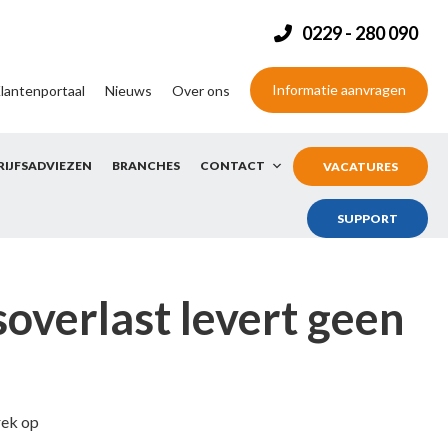
0229 - 280 090
Informatie aanvragen
lantenportaal
Nieuws
Over ons
RIJFSADVIEZEN
BRANCHES
CONTACT
VACATURES
SUPPORT
overlast levert geen
rek op