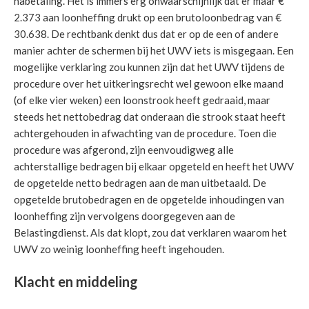
nabetaling. Het is immers erg onwaarschijnlijk dat er maar €
2.373 aan loonheffing drukt op een brutoloonbedrag van €
30.638. De rechtbank denkt dus dat er op de een of andere
manier achter de schermen bij het UWV iets is misgegaan. Een
mogelijke verklaring zou kunnen zijn dat het UWV tijdens de
procedure over het uitkeringsrecht wel gewoon elke maand
(of elke vier weken) een loonstrook heeft gedraaid, maar
steeds het nettobedrag dat onderaan die strook staat heeft
achtergehouden in afwachting van de procedure. Toen die
procedure was afgerond, zijn eenvoudigweg alle
achterstallige bedragen bij elkaar opgeteld en heeft het UWV
de opgetelde netto bedragen aan de man uitbetaald. De
opgetelde brutobedragen en de opgetelde inhoudingen van
loonheffing zijn vervolgens doorgegeven aan de
Belastingdienst. Als dat klopt, zou dat verklaren waarom het
UWV zo weinig loonheffing heeft ingehouden.
Klacht en middeling