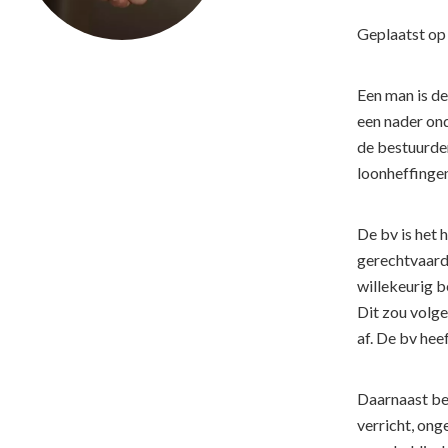
Geplaatst o
Een man is d
een nader on
de bestuurde
loonheffingen
De bv is het 
gerechtvaardi
willekeurig b
Dit zou volge
af. De bv he
Daarnaast be
verricht, ong