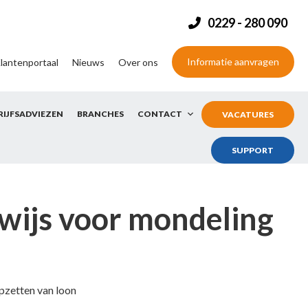
0229 - 280 090
Informatie aanvragen
lantenportaal
Nieuws
Over ons
RIJFSADVIEZEN
BRANCHES
CONTACT
VACATURES
SUPPORT
ewijs voor mondeling
pzetten van loon