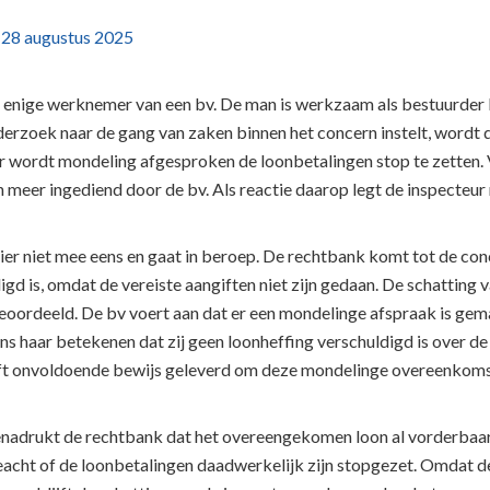
p
28 augustus 2025
e enige werknemer van een bv. De man is werkzaam als bestuurde
derzoek naar de gang van zaken binnen het concern instelt, wordt
r wordt mondeling afgesproken de loonbetalingen stop te zetten.
 meer ingediend door de bv. Als reactie daarop legt de inspecteu
hier niet mee eens en gaat in beroep. De rechtbank komt tot de co
gd is, omdat de vereiste aangiften niet zijn gedaan. De schatting v
eoordeeld. De bv voert aan dat er een mondelinge afspraak is gem
ns haar betekenen dat zij geen loonheffing verschuldigd is over 
eft onvoldoende bewijs geleverd om deze mondelinge overeenkoms
nadrukt de rechtbank dat het overeengekomen loon al vorderbaar 
eacht of de loonbetalingen daadwerkelijk zijn stopgezet. Omdat de