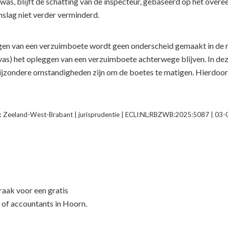
was, blijft de schatting van de inspecteur, gebaseerd op het ove
slag niet verder verminderd.
ggen van een verzuimboete wordt geen onderscheid gemaakt in de m
avas) het opleggen van een verzuimboete achterwege blijven. In de
ijzondere omstandigheden zijn om de boetes te matigen. Hierdoor 
 Zeeland-West-Brabant | jurisprudentie | ECLI:NL:RBZWB:2025:5087 | 03
f
aak voor een gratis
 of accountants in Hoorn.