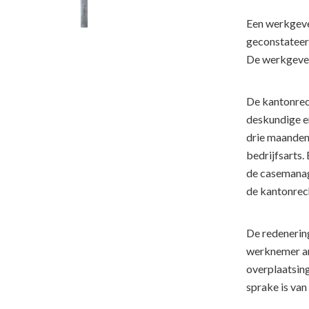
Een werkgever
geconstateerd
De werkgever
De kantonrech
deskundige en
drie maanden
bedrijfsarts.
de casemanage
de kantonrech
De redenering
werknemer arb
overplaatsin
sprake is van