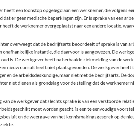
 heeft een loonstop opgelegd aan een werknemer, die volgens een ra
 dat er geen medische beperkingen zijn. Er is sprake van een arb
 heeft de werknemer overgeplaatst naar een andere locatie, waar
ter overweegt dat de bedrijfsarts beoordeelt of sprake is van ar
 onafhankelijke instantie, die daarvoor is aangewezen. De werkgev
 oud is. De werkgever heeft na herhaalde ziekmelding van de we
 Een nieuw consult heeft niet plaatsgevonden. De werkgever heeft t
r en de arbeidsdeskundige, maar niet met de bedrijfsarts. De doo
ter niet dienen als grondslag voor de stelling dat de werknemer nie
 van de werkgever dat slechts sprake is van een verstoorde relatie
eidsgeschikt moet worden geacht, is een te eenvoudige voorstelli
gsbesluit en de weergave van het kennismakingsgesprek op de ni
 ziekte.