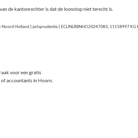
van de kantonrechter is dat de loonstop niet terecht is.
k Noord-Holland | jurisprudentie | ECLINLRBNHO20247083, 11158997 KG 
f
aak voor een gratis
 of accountants in Hoorn.