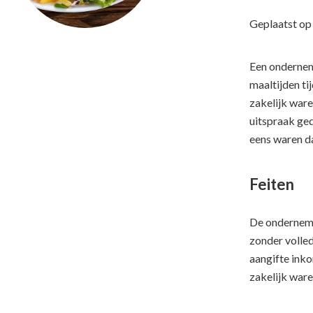
Geplaatst o
Een onderneme
maaltijden ti
zakelijk ware
uitspraak ged
eens waren da
Feiten
De ondernemer
zonder volled
aangifte inko
zakelijk ware