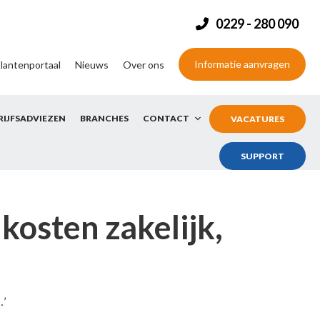
0229 - 280 090
Informatie aanvragen
lantenportaal
Nieuws
Over ons
RIJFSADVIEZEN
BRANCHES
CONTACT
VACATURES
SUPPORT
kosten zakelijk,
…’