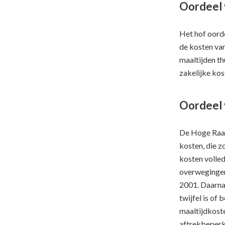
Oordeel 
Het hof oorde
de kosten van
maaltijden th
zakelijke ko
Oordeel 
De Hoge Raad
kosten, die z
kosten volled
overwegingen
2001. Daarna
twijfel is of
maaltijdkoste
aftrekbeperk