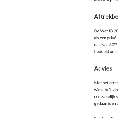
Aftrekbe
De Wet IB 200
als een privé
daarvan 80% v
bedoeld om t
Advies
Met het arres
winst beïnvlo
een zakelijk 
gedaan is en 