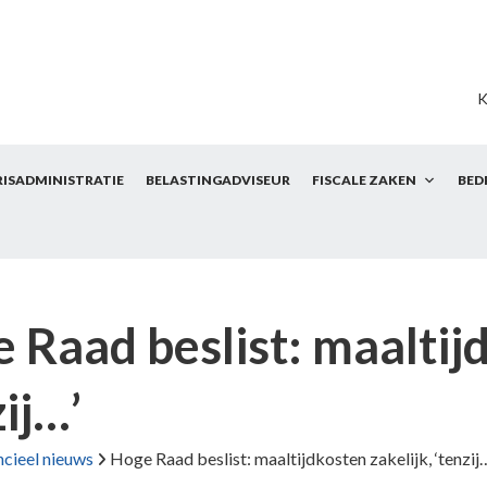
K
RISADMINISTRATIE
BELASTINGADVISEUR
FISCALE ZAKEN
BED
 Raad beslist: maaltijd
zij…’
ncieel nieuws
Hoge Raad beslist: maaltijdkosten zakelijk, ‘tenzij