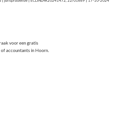
 | jurisprudentie | ECLINLHR20241472, 22/01689 | 17-10-2024
f
aak voor een gratis
 of accountants in Hoorn.