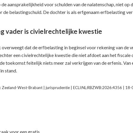
p de aansprakelijkheid voor schulden van de nalatenschap, niet op 
 de belastingschuld. De dochter is als erfgenaam erfbelasting ver
 vader is civielrechtelijke kwestie
overweegt dat de erfbelasting in beginsel voor rekening van de v
s echter een civielrechtelijke kwestie die niet afdoet aan het fisc
n de toekomst feitelijk niets meer zal verkrijgen van de erfenis. Va
 in stand.
 Zeeland-West-Brabant | jurisprudentie | ECLI:NL:RBZWB:2026:4356 | 18
f
aak voor een gratis