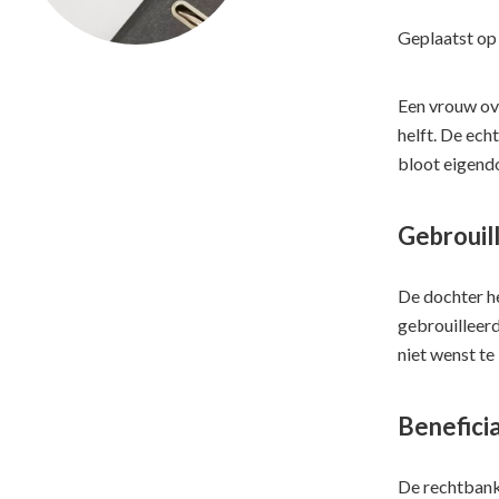
Geplaatst o
Een vrouw ove
helft. De ech
bloot eigendo
Gebrouil
De dochter he
gebrouilleerd
niet wenst te
Beneficia
De rechtbank 