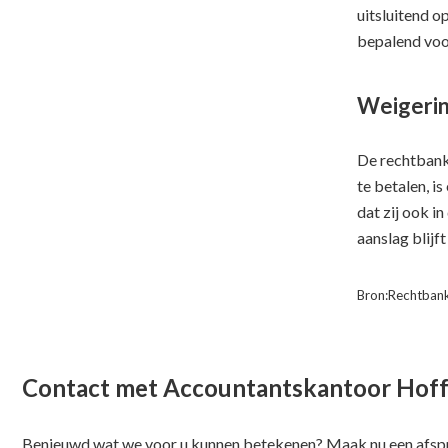
uitsluitend o
bepalend voor
Weigering
De rechtbank 
te betalen, i
dat zij ook i
aanslag blijft
Bron:Rechtbank
Contact met Accountantskantoor Hof
Benieuwd wat we voor u kunnen betekenen? Maak nu een afspr