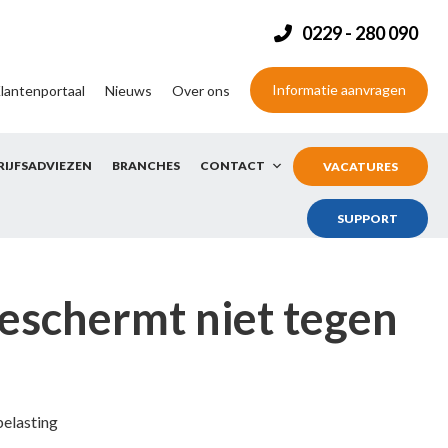
0229 - 280 090
Informatie aanvragen
lantenportaal
Nieuws
Over ons
RIJFSADVIEZEN
BRANCHES
CONTACT
VACATURES
SUPPORT
beschermt niet tegen
belasting