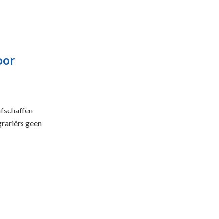
oor
afschaffen
grariërs geen