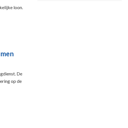
elijke loon.
komen
ngdienst. De
dering op de