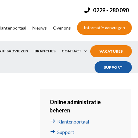
0229 - 280 090
Informatie aanvragen
lantenportaal
Nieuws
Over ons
RIJFSADVIEZEN
BRANCHES
CONTACT
VACATURES
SUPPORT
Online administratie
beheren
Klantenportaal
Support