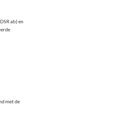
(DSR ab) en
eerde
and met de