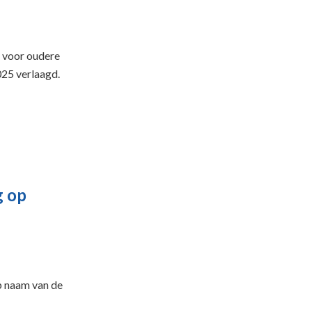
) voor oudere
025 verlaagd.
g op
p naam van de