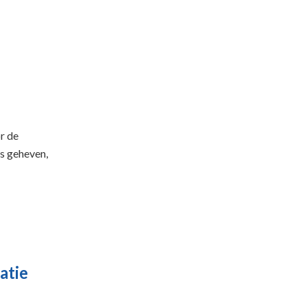
r de
is geheven,
atie